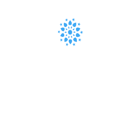
sapien. Mauris suscipit feugiat ante quis
pellentesque.
ENJOY YOUR RIDE
05
Nullam sit amet mattis sem, ut hendrerit
sapien. Mauris suscipit feugiat ante quis
pellentesque.
it, sed do eiusmod tempor incididunt ut labore et dolore magna aliqua. 
 Duis aute irure dolor in reprehenderit in voluptate velit esse cillum do
unt mollit anim id est laborum. Lorem ipsum dolor sit amet, consectetur a
, quis nostrud exercitation ullamco laboris nisi ut aliquip ex ea commo
r.